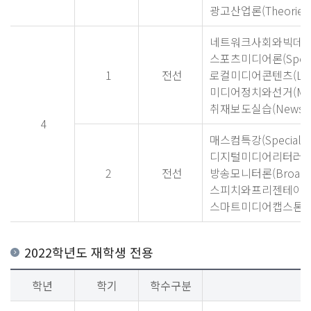
광고산업론(Theories of
네트워크사회와빅데
스포츠미디어론(Sports 
1
전선
로컬미디어콘텐츠(Local 
미디어정치와선거(Media P
취재보도실습(News Repo
4
매스컴특강(Special Top
디지털미디어리터러시(Digi
2
전선
방송모니터론(Broadcas
스피치와프리젠테이션실습(Sp
스마트미디어캡스톤
2022학년도 재학생 전용
학년
학기
학수구분