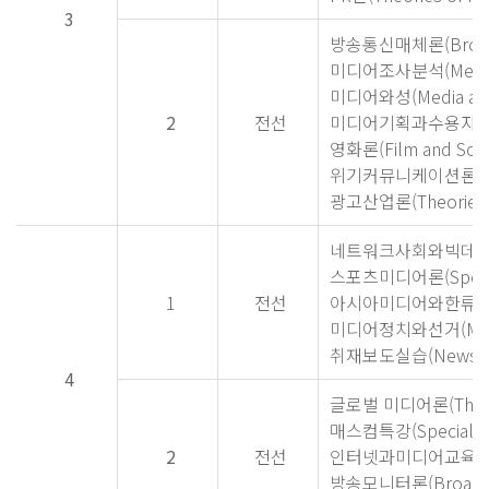
3
방송통신매체론(Broadca
미디어조사분석(Media Re
미디어와성(Media and
2
전선
미디어기획과수용자(Media
영화론(Film and Soci
위기커뮤니케이션론(Theor
광고산업론(Theories of
네트워크사회와빅데
스포츠미디어론(Sports 
1
전선
아시아미디어와한류(Asian
미디어정치와선거(Media P
취재보도실습(News Repo
4
글로벌 미디어론(Theorie
매스컴특강(Special Top
2
전선
인터넷과미디어교육론(Inte
방송모니터론(Broadcas