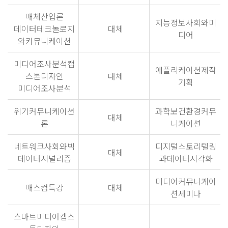
매체산업론
지능정보사회와미
데이터테크놀로지
대체
디어
와커뮤니케이션
미디어조사분석캡
애플리케이션제작
스톤디자인
대체
기획
미디어조사분석
위기커뮤니케이션
과학보건환경커뮤
대체
론
니케이션
네트워크사회와빅
디지털스토리텔링
대체
데이터저널리즘
과데이터시각화
미디어커뮤니케이
매스컴특강
대체
션세미나
스마트미디어캡스