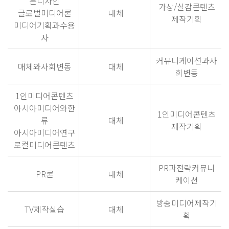
톤디자인
가상/실감콘텐츠
글로벌미디어론
대체
제작기획
미디어기획과수용
자
커뮤니케이션과사
매체와사회변동
대체
회변동
1인미디어콘텐츠
아시아미디어와한
1인미디어콘텐츠
류
대체
제작기획
아시아미디어연구
로컬미디어콘텐츠
PR과전략커뮤니
PR론
대체
케이션
방송미디어제작기
TV제작실습
대체
획