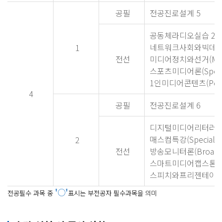
공필
전공진로설계 5
공동체라디오실습 2(Pract
네트워크사회와빅데
1
전선
미디어정치와선거(Media P
스포츠미디어론(Sports 
1인미디어콘텐츠(Persona
4
공필
전공진로설계 6
디지털미디어리터러
매스컴특강(Special Top
2
전선
방송모니터론(Broadcas
스마트미디어캡스톤
스피치와프리젠테이
'
○'
전공필수 과목 중
표시는 부전공자 필수과목을 의미