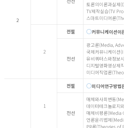
전선
토론의이론과실제(Discuss
TV제작실습(TV Product
스마트미디어론(Theorie
2
○
전필
커뮤니케이션이론(The
광고론(Media, Adverti
2
국제커뮤니케이션(Intern
전선
유비쿼터스와정보사
디지털영화영상제작
미디어직업론(Theories 
○
전필
미디어연구방법론(Res
매체와사회변동(Media a
1
데이터테크놀로지와
전선
매체비평론(Media Crit
언론윤리법제(Media Eth
PR론(Theories of PR