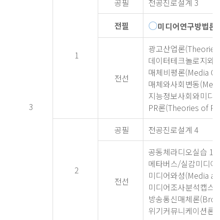
공필
전공진로설계 3
○
전필
미디어연구방법론(Res
광고산업론(Theories of
1
데이터테크놀로지와
매체비평론(Media Crit
전선
매체와사회변동(Media a
지능정보사회와미디
3
PR론(Theories of PR
공필
전공진로설계 4
공동체라디오실습 1(Pract
메타버스/실감미디어론(The
2
미디어와성(Media and
전선
미디어조사분석캡스
방송통신매체론(Broadca
위기커뮤니케이션론(Theor