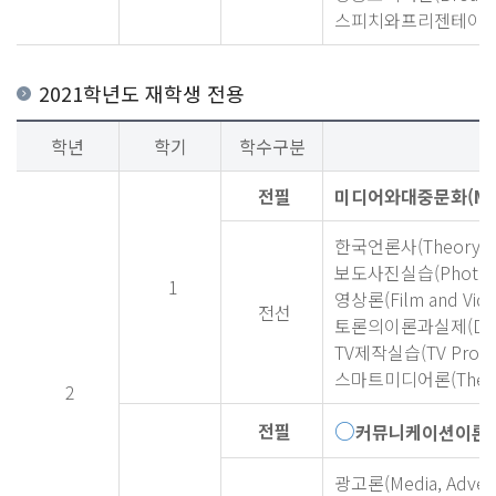
스피치와프리젠테이션실습(Sp
2021학년도 재학생 전용
학년
학기
학수구분
전필
미디어와대중문화(Media
한국언론사(Theory His
보도사진실습(Photo Jou
1
영상론(Film and Vide
전선
토론의이론과실제(Discuss
TV제작실습(TV Product
스마트미디어론(Theorie
2
○
전필
커뮤니케이션이론(The
광고론(Media, Adverti