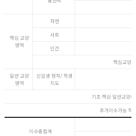
표현력
자연
사회
핵심 교양
영역
인간
핵심교양 
일반 교양
신입생 정착/ 학생
영역
지도
기초·핵심·일반교양중
추가이수가능 학
이수총합계