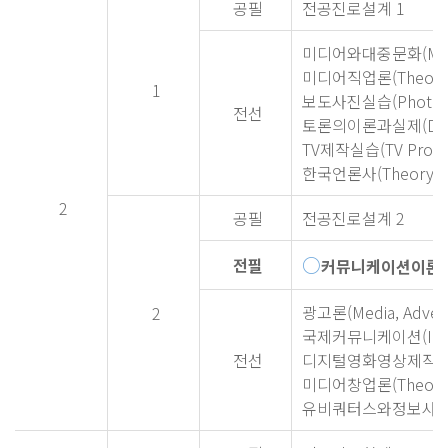
공필
전공진로설계 1
미디어와대중문화(Media 
미디어직업론(Theories 
1
보도사진실습(Photo Jou
전선
토론의이론과실제(Discuss
TV제작실습(TV Product
한국언론사(Theory His
2
공필
전공진로설계 2
○
전필
커뮤니케이션이론(The
광고론(Media, Adverti
2
국제커뮤니케이션(Intern
전선
디지털영화영상제작
미디어창업론(Theory of
유비쿼터스와정보사