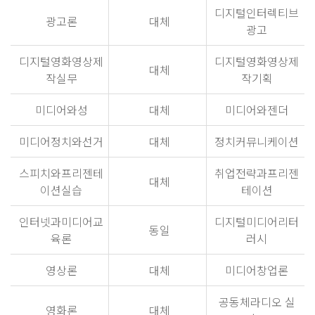
디지털인터렉티브
광고론
대체
광고
디지털영화영상제
디지털영화영상제
대체
작실무
작기획
미디어와성
대체
미디어와젠더
미디어정치와선거
대체
정치커뮤니케이션
스피치와프리젠테
취업전략과프리젠
대체
이션실습
테이션
인터넷과미디어교
디지털미디어리터
동일
육론
러시
영상론
대체
미디어창업론
공동체라디오 실
영화론
대체