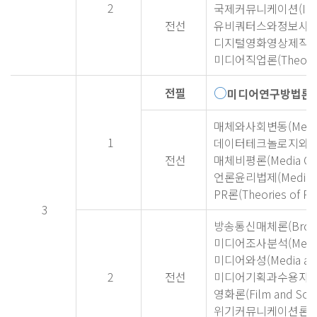
2
국제커뮤니케이션(Intern
전선
유비쿼터스와정보사
디지털영화영상제작
미디어직업론(Theories 
○
전필
미디어연구방법론(Res
매체와사회변동(Media a
1
데이터테크놀로지와
전선
매체비평론(Media Crit
언론윤리법제(Media Eth
PR론(Theories of PR
3
방송통신매체론(Broadca
미디어조사분석(Media Re
미디어와성(Media and
2
전선
미디어기획과수용자(Media
영화론(Film and Soci
위기커뮤니케이션론(Theor